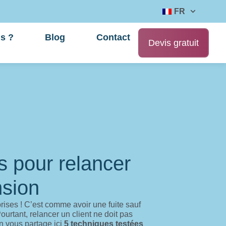
FR
s ?
Blog
Contact
Devis gratuit
s pour relancer
nsion
prises ! C’est comme avoir une fuite sauf
 Pourtant, relancer un client ne doit pas
On vous partage ici
5 techniques testées