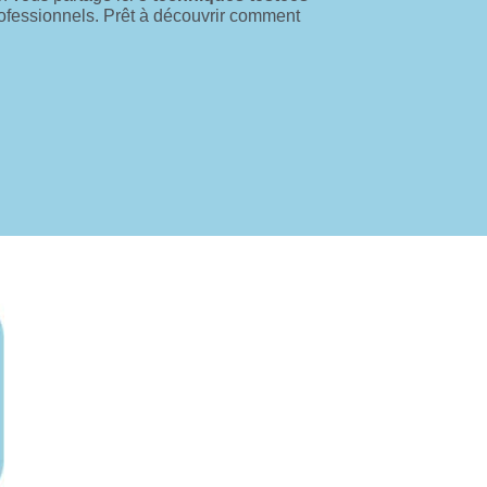
rofessionnels. Prêt à découvrir comment
Sommaire
Préparez une stratégie de relance claire
Utilisez des canaux de communication
adaptés
Les outils indispensables pour relancer