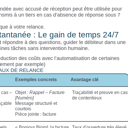
dée avec accusé de réception peut être utilisée pour
transmis à un tiers en cas d’absence de réponse sous 7
que à votre relance.
tantanée : Le gain de temps 24/7
 répondre à des questions, guider le débiteur dans une
ines tâches sans intervention humaine.
éduction des coûts avec l’automatisation de certaines
aiement par exemple)
AUX DE RELANCE
Exemples concrets
Avantage clé
 cas –
Objet :
Rappel – Facture
Traçabilité et preuve en cas
[Numéro]
de contentieux
açable
Message structuré et
courtois
Pièce jointe : facture
pels
« Bonjour [Nom], la facture
Taux d’ouverture très élevé