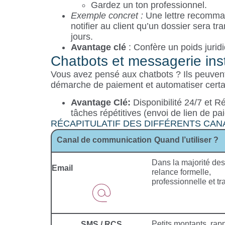
Gardez un ton professionnel.
Exemple concret :
Une lettre recomman
notifier au client qu’un dossier sera 
jours.
Avantage clé
: Confère un poids juridi
Chatbots et messagerie ins
Vous avez pensé aux chatbots ? Ils peuvent
démarche de paiement et automatiser certa
Avantage Clé:
Disponibilité 24/7 et R
tâches répétitives (envoi de lien de p
RÉCAPITULATIF DES DIFFÉRENTS CAN
Canal de communication
Quand l’utiliser ?
Dans la majorité des
Email
relance formelle,
professionnelle et tr
Petits montants, rap
SMS / RCS