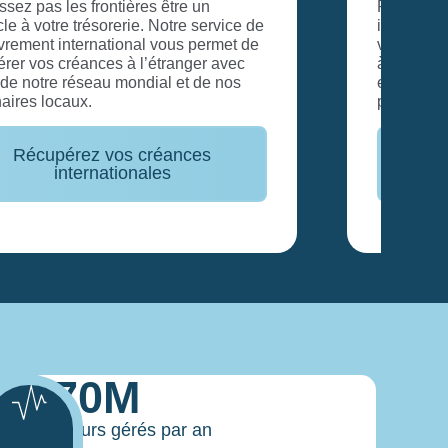
Prenez une longueur d’avance sur les
impayés avec notre analyse approfondie de
votre portefeuille clients. Nous vous aidons
à identifier les clients à risque afin de mettre
en place des stratégies de relance pour
protéger vos revenus futurs.
Sécurisez vos encaissements
futurs
270M
d’encours gérés par an