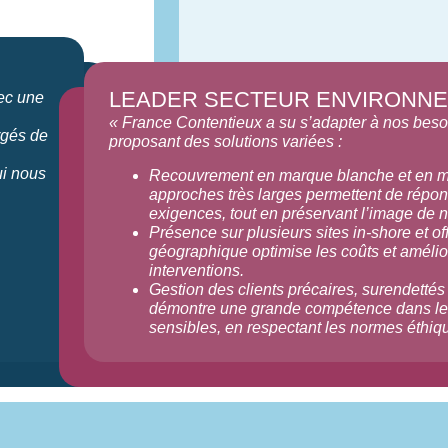
LEADER SECTEUR ENVIRONN
vec une
« France Contentieux a su s’adapter à nos beso
argés de
proposant des solutions variées :
ui nous
Recouvrement en marque blanche et en m
approches très larges permettent de répo
exigences, tout en préservant l’image de n
Présence sur plusieurs sites in-shore et of
géographique optimise les coûts et amélior
interventions.
Gestion des clients précaires, surendettés
démontre une grande compétence dans le 
sensibles, en respectant les normes éthiqu