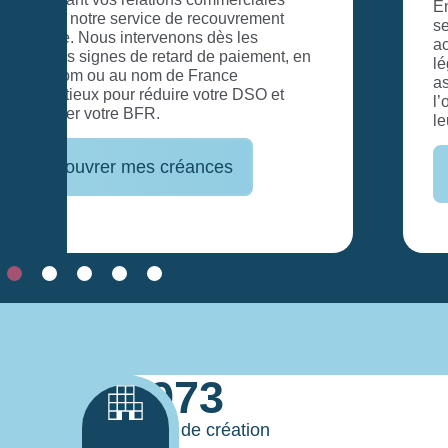
En cas d’échec de la phase amiable, notre
service de recouvrement judiciaire vous
accompagne dans toutes les démarches
légales pour récupérer vos impayés. Nous
assurons une prise en charge complète, de
l’obtention des décisions de justice jusqu’à
leur exécution.
Lancez une procédure efficace
1973
Année de création