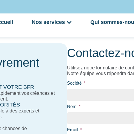
cueil
Nos services
Qui sommes-nou
Contactez-n
vrement
Utilisez notre formulaire de con
Notre équipe vous répondra dans
Société
T VOTRE BFR
apidement vos créances et
ent.
IORITÉS
Nom
e à des experts et
.
s chances de
Email