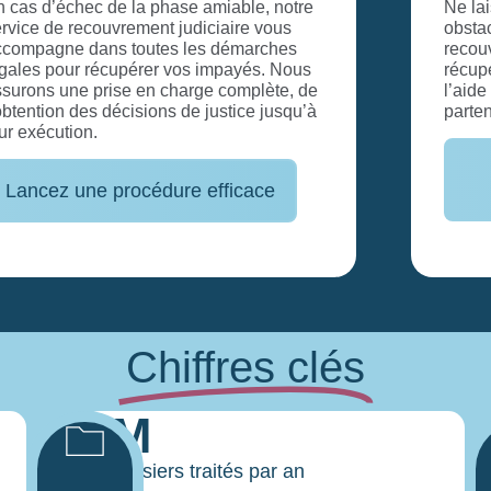
Ne laissez pas les frontières être un
obstacle à votre trésorerie. Notre service de
recouvrement international vous permet de
récupérer vos créances à l’étranger avec
l’aide de notre réseau mondial et de nos
partenaires locaux.
Récupérez vos créances
internationales
Chiffres clés
3M
de dossiers traités par an