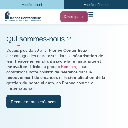
Accès client
Accès débiteur
Devis gratuit
Qui
sommes-nous
?
Depuis plus de 50 ans,
France Contentieux
accompagne les entreprises dans la
sécurisation de
leur trésorerie
, en alliant
savoir-faire historique
et
innovation
. Filiale du groupe
Konecta
, nous
consolidons notre position de référence dans le
r
ecouvrement de créances
et l’
externalisation de la
gestion du poste clients
, en
France
comme à
l’international
.
Recouvrer mes créances