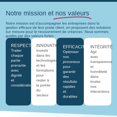
Notre mission et
nos valeurs
Notre mission est d’accompagner les entreprises dans la
gestion efficace de leur poste client, en proposant des solutions
sur mesure pour le recouvrement de créances. Nous sommes
guidés par des valeurs fortes :
RESPECT
INNOVATION
EFFICACITÉ
INTÉGRITÉ
Traiter
Investir
Optimiser
Agir
chaque
dans les
nos
avec
partie
technologies
processus
transparence
prenante
et les
pour
et
avec
formations
garantir
honnêteté
dignité
pour
des
dans
et
rester à
résultats
toutes
considération
la pointe
rapides
nos
du
et
interactions
secteur
durables