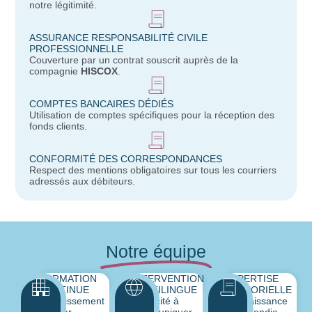
notre légitimité.
ASSURANCE RESPONSABILITÉ CIVILE
PROFESSIONNELLE
Couverture par un contrat souscrit auprès de la
compagnie
HISCOX
.
COMPTES BANCAIRES DÉDIÉS
Utilisation de comptes spécifiques pour la réception des
fonds clients.
CONFORMITÉ DES CORRESPONDANCES
Respect des mentions obligatoires sur tous les courriers
adressés aux débiteurs.
Notre équipe
FORMATION
INTERVENTION
EXPERTISE
CONTINUE
MULTILINGUE
SECTORIELLE
Investissement
Capacité à
Connaissance
régulier
communiquer
approfondie