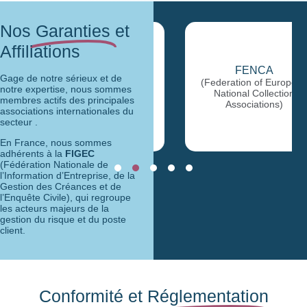
Nos
Garanties
et
Affiliations
FIGEC
FENCA
(Fédération Nationale de
Gage de notre sérieux et de
(Federation of European
l’Information
notre expertise, nous sommes
National Collection
d’Entreprise, de la
membres actifs des principales
Associations)
Gestion des Créances et
associations internationales du
de l’Enquête Civile)
secteur .
En France, nous sommes
adhérents à la
FIGEC
(Fédération Nationale de
l’Information d’Entreprise, de la
Gestion des Créances et de
l’Enquête Civile), qui regroupe
les acteurs majeurs de la
gestion du risque et du poste
client.
Conformité et
Réglementation